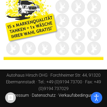
Autohaus Hirsch OHG · Forchheimer Str. 44, 91320
Ebermannstadt · Tel.: +49 (0)9194 73700 · Fax: +49
(0)9194 737029
Impressum
·
Datenschutz
·
Verkaufsbedingungen