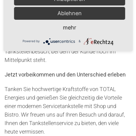
Als regional verwurzeltes Familienunternehmen
Ablehnen
stehen wir für Zuverlässigkeit, persönliche Betreuung
und Service aus Überzeugung. Viele unserer Kunden
mehr
kommen seit Jahren zu uns, weil sie den Unterschied
Powered by
&
spüren: freundliche Menschen, kurze Wege und ein
Tankstellenbesuch, bei dem der Kunde noch im
Mittelpunkt steht.
Jetzt vorbeikommen und den Unterschied erleben
Tanken Sie hochwertige Kraftstoffe von TOTAL
Energies und genießen Sie gleichzeitig die Vorteile
einer modernen Servicetankstelle mit Shop und
Bistro. Wir freuen uns auf Ihren Besuch und darauf,
Ihnen den Tankstellenservice zu bieten, den viele
heute vermissen.