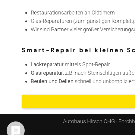
Restaurationsarbeiten an Oldtimern
Glas-Reparaturen (zum günstigen Komplettpre
Wir sind Partner vieler großer Versicherungsg
Smart-Repair bei kleinen Sc
Lackreparatur
mittels Spot-Repair
Glasreparatur
, z.B. nach Steinschlägen auß
Beulen und Dellen
schnell und unkomplizier
Autohaus Hirsch OHG · Forchhe