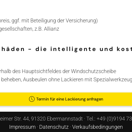
is, ggf. mit Beteiligung der Versicherung)
esellschaften, z.B. Allianz
häden - die intelligente und kos
erhalb des Hauptsichtfeldes der Windschutzscheibe
t beheben, Ausbeulen ohne Lackieren mit Spezialwerkzeu
Termin für eine Lackierung anfragen
imer Str. 44, 91320 Ebermannstadt · Tel.: +49 (0)9194 7
Impressum
·
Datenschutz
·
Verkaufsbedingungen